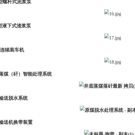
GN型螺杆式泥浆泵
ZG型液下式渣浆泵
高效连续装车机
井底落煤（矸）智能处理系统
原煤输送脱水系统
带式输送机换带装置