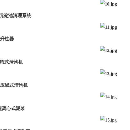
机尾沉淀池清理系统
水力升柱器
无轨筛式清沟机
无轨压滤式清沟机
PN型离心式泥浆