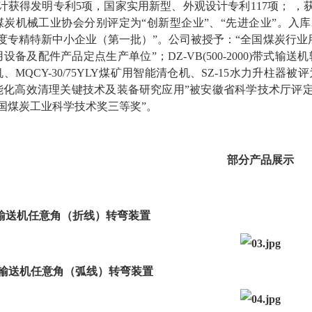
计获得发明专利5项，国家实用新型、外观设计专利117项； ，获
煤炭机械工业协会分别评定为“创新型企业”、“先进企业”。入库
4年度专精特新中小企业（第一批）”。公司被授予：“全国煤炭行
设备及配件产品定点生产单位”；DZ-VB(500-2000)带式输送机转
、MQCY-30/75YLY煤矿用智能清仓机、SZ-15水力升柱器被
能化高效清理关键技术及装备研究应用”被安徽省科学技术厅评
国煤炭工业科学技术奖三等奖”。
部分产品展示
带式输送机任意角（折线）转弯装置
带式输送机任意角（弧线）转弯装置