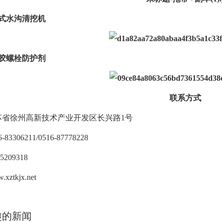
道轨式水沟清挖机
气凝胶螺栓防护剂
联系方式
苏省徐州高新技术产业开发区长兴路1号
83306211/0516-87778228
5209318
ztkjx.net
趣的新闻