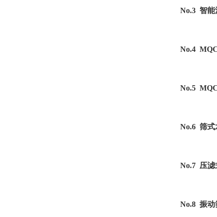
No.3 智
No.4 M
No.5 MQ
No.6 筛
No.7 
No.8 