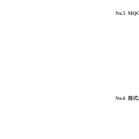
No.5 MQ
No.6 筛