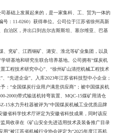
限公司基础上发展起来的，是一家集科、工、贸为一体的
书编号：11-0260）获得单位。公司位于江苏省徐州高新
、市、自治区，并出口到吉尔吉斯斯坦、塞尔维亚、巴基
中煤、兖矿、江西铜矿、潞安、淮北等矿业集团，以及
学研基地和研究生联合培养基地。公司拥有“煤炭机
置工程技术研究中心”、“徐州矿山清挖机械工程技术
业”、“先进企业”。入库2023年江苏省科技型中小企业；
授予：“全国煤炭行业用户满意供应商”；被中国煤炭机
-2000)带式输送机转弯装置、MQC-15煤矿用清仓
仓机、SZ-15水力升柱器被评为“中国煤炭机械工业优质品牌
”被安徽省科学技术厅评定为安徽省科技成果，同时该应
安监局收录在《矿山安全先进适用技术及装备推广目录
应用”被江苏省机械行业协会评定为“2025年度江苏机