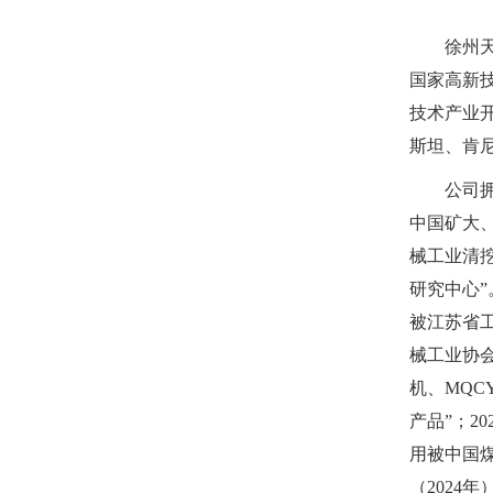
徐州
国家高新技
技术产业开
斯坦、肯
公司
中国矿大
械工业清
研究中心”
被江苏省工
械工业协会
机、MQC
产品”；2
用被中国
（2024