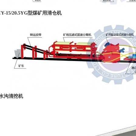
CY-15/20.5YG型煤矿用清仓机
式水沟清挖机